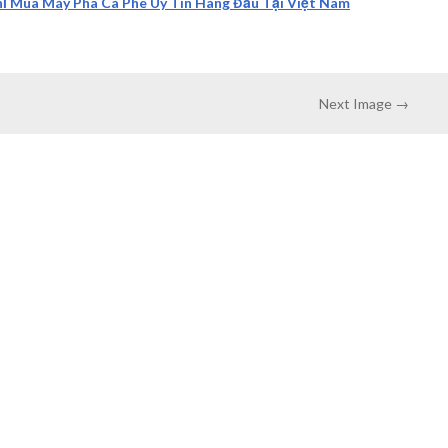
hỉ Mua Máy Pha Cà Phê Uy Tín Hàng Đầu Tại Việt Nam
Next Image →