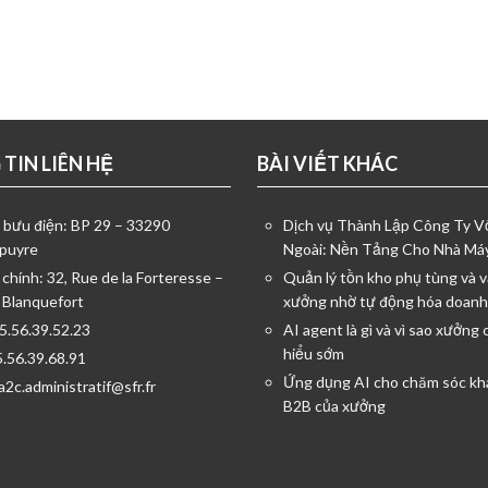
TIN LIÊN HỆ
BÀI VIẾT KHÁC
ỉ bưu điện: BP 29 – 33290
Dịch vụ Thành Lập Công Ty 
puyre
Ngoài: Nền Tảng Cho Nhà Má
 chính: 32, Rue de la Forteresse –
Quản lý tồn kho phụ tùng và v
 Blanquefort
xưởng nhờ tự động hóa doanh
05.56.39.52.23
AI agent là gì và vì sao xưởng 
hiểu sớm
5.56.39.68.91
Ứng dụng AI cho chăm sóc kh
a2c.administratif@sfr.fr
B2B của xưởng