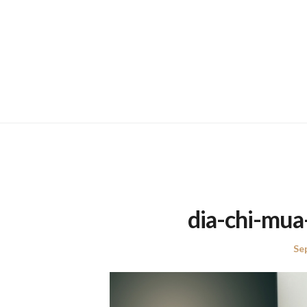
dia-chi-mua
Po
Se
on