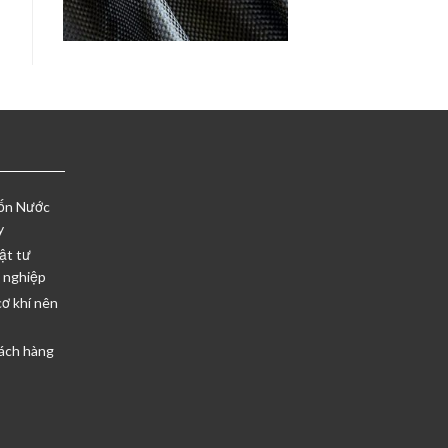
Vốn Nước
y
ật tư
 nghiệp
cơ khí nên
ách hàng