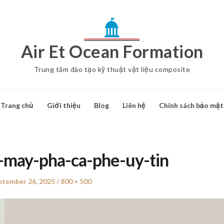
Air Et Ocean Formation
Trung tâm đào tạo kỹ thuật vật liệu composite
Trang chủ
Giới thiệu
Blog
Liên hệ
Chính sách bảo mật
-may-pha-ca-phe-uy-tin
sted
ptember 26, 2025
Full
800 × 500
size