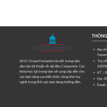
THÔNG 
Địa ch
Parem
Air Et Ocean Formation là một trung tâm
Trụ sở
đào tạo kỹ thuật về vật liệu Composite. Các
33290
khóa học tại trung tâm sẽ cung cấp đến cho
ĐT .: 
các bạn nâng cao kiến thức cũng như tay
Fax: 0
nghề trong lĩnh vực bạn đang hướng đến.
Email: