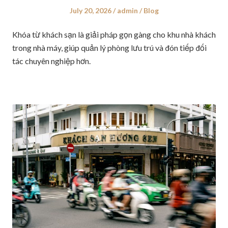
Posted
July 20, 2026
Author
admin
Posted
Blog
on
in
Khóa từ khách sạn là giải pháp gọn gàng cho khu nhà khách
trong nhà máy, giúp quản lý phòng lưu trú và đón tiếp đối
tác chuyên nghiệp hơn.