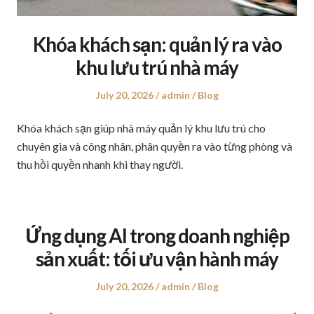
Khóa khách sạn: quản lý ra vào
khu lưu trú nhà máy
Posted
July 20, 2026
Author
admin
Posted
Blog
on
in
Khóa khách sạn giúp nhà máy quản lý khu lưu trú cho
chuyên gia và công nhân, phân quyền ra vào từng phòng và
thu hồi quyền nhanh khi thay người.
Ứng dụng AI trong doanh nghiệp
sản xuất: tối ưu vận hành máy
Posted
July 20, 2026
Author
admin
Posted
Blog
on
in