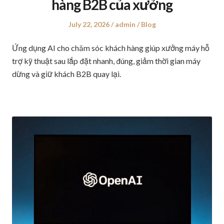
hàng B2B của xưởng
Posted
July 22, 2026
Author
admin
Posted
Blog
on
in
Ứng dụng AI cho chăm sóc khách hàng giúp xưởng máy hỗ
trợ kỹ thuật sau lắp đặt nhanh, đúng, giảm thời gian máy
dừng và giữ khách B2B quay lại.