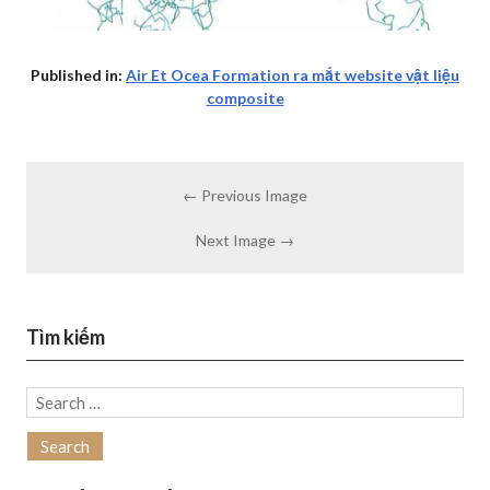
Published in:
Air Et Ocea Formation ra mắt website vật liệu
composite
← Previous Image
Next Image →
Tìm kiếm
Search
for: