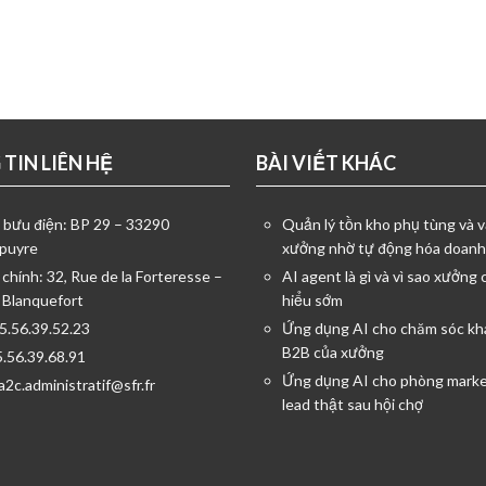
TIN LIÊN HỆ
BÀI VIẾT KHÁC
ỉ bưu điện: BP 29 – 33290
Quản lý tồn kho phụ tùng và v
puyre
xưởng nhờ tự động hóa doanh
 chính: 32, Rue de la Forteresse –
AI agent là gì và vì sao xưởng 
 Blanquefort
hiểu sớm
05.56.39.52.23
Ứng dụng AI cho chăm sóc kh
B2B của xưởng
5.56.39.68.91
Ứng dụng AI cho phòng marke
a2c.administratif@sfr.fr
lead thật sau hội chợ