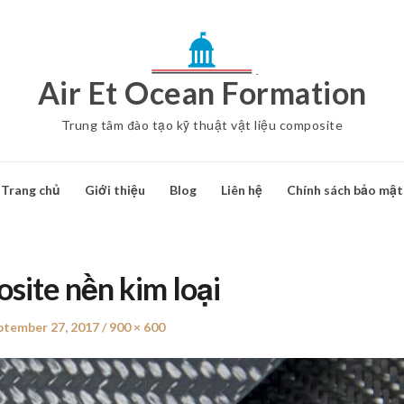
Air Et Ocean Formation
Trung tâm đào tạo kỹ thuật vật liệu composite
Trang chủ
Giới thiệu
Blog
Liên hệ
Chính sách bảo mật
site nền kim loại
sted
ptember 27, 2017
Full
900 × 600
size