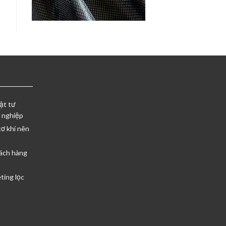
ật tư
 nghiệp
cơ khí nên
ách hàng
ting lọc