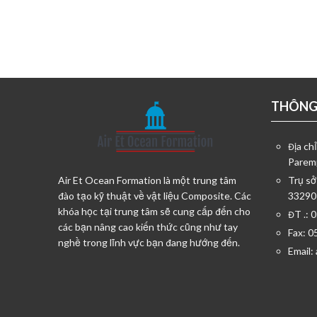
THÔNG 
Địa ch
Parem
Air Et Ocean Formation là một trung tâm
Trụ sở
đào tạo kỹ thuật về vật liệu Composite. Các
33290
khóa học tại trung tâm sẽ cung cấp đến cho
ĐT .: 
các bạn nâng cao kiến thức cũng như tay
Fax: 0
nghề trong lĩnh vực bạn đang hướng đến.
Email: