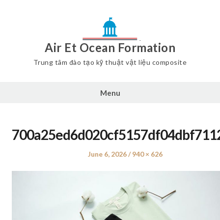
Air Et Ocean Formation
Trung tâm đào tạo kỹ thuật vật liệu composite
Menu
700a25ed6d020cf5157df04dbf711
Posted
June 6, 2026
Full
940 × 626
on
size