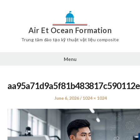
Air Et Ocean Formation
Trung tâm đào tạo kỹ thuật vật liệu composite
Menu
aa95a71d9a5f81b483817c590112e
Posted
June 6, 2026
Full
1024 × 1024
on
size