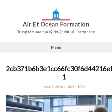
Air Et Ocean Formation
Trung tâm đào tạo kỹ thuật vật liệu composite
Menu
2cb371b6b3e1cc66fc30f6d44216ef
1
Posted
June 6, 2026
Full
1024 × 1024
on
size