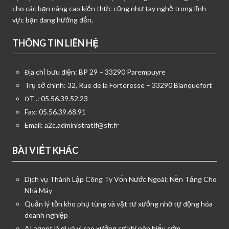
cho các bạn nâng cao kiến thức cũng như tay nghề trong lĩnh
vực bạn đang hướng đến.
THÔNG TIN LIÊN HỆ
Địa chỉ bưu điện: BP 29 – 33290 Parempuyre
Trụ sở chính: 32, Rue de la Forteresse – 33290 Blanquefort
ĐT .: 05.56.39.52.23
Fax: 05.56.39.68.91
Email:
a2c.administratif@sfr.fr
BÀI VIẾT KHÁC
Dịch vụ Thành Lập Công Ty Vốn Nước Ngoài: Nền Tảng Cho
Nhà Máy
Quản lý tồn kho phụ tùng và vật tư xưởng nhờ tự động hóa
doanh nghiệp
AI agent là gì và vì sao xưởng cơ khí nên hiểu sớm