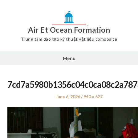
Air Et Ocean Formation
Trung tâm đào tạo kỹ thuật vật liệu composite
Menu
7cd7a5980b1356c04c0ca08c2a787
Posted
June 6, 2026
Full
940 × 627
on
size