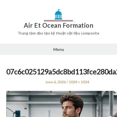
Air Et Ocean Formation
Trung tâm đào tạo kỹ thuật vật liệu composite
Menu
07c6c025129a5dc8bd113fce280da
Posted
June 6, 2026
Full
1024 × 1024
on
size