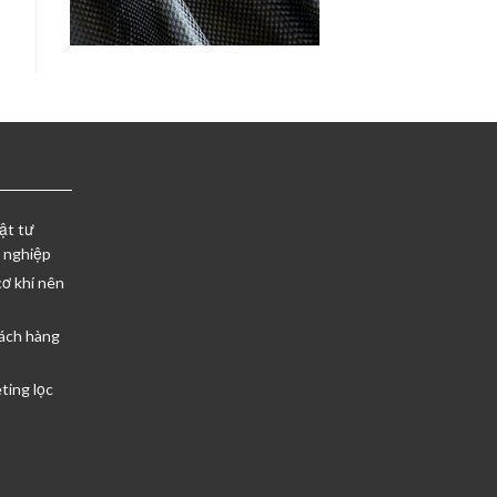
ật tư
 nghiệp
cơ khí nên
ách hàng
ting lọc