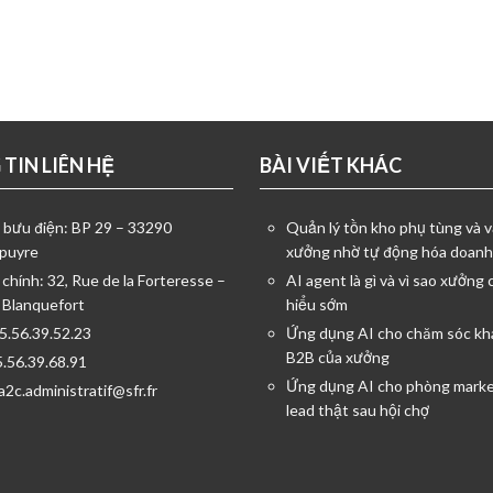
TIN LIÊN HỆ
BÀI VIẾT KHÁC
ỉ bưu điện: BP 29 – 33290
Quản lý tồn kho phụ tùng và v
puyre
xưởng nhờ tự động hóa doanh
 chính: 32, Rue de la Forteresse –
AI agent là gì và vì sao xưởng 
 Blanquefort
hiểu sớm
05.56.39.52.23
Ứng dụng AI cho chăm sóc kh
B2B của xưởng
5.56.39.68.91
Ứng dụng AI cho phòng marke
a2c.administratif@sfr.fr
lead thật sau hội chợ