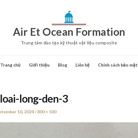
Air Et Ocean Formation
Trung tâm đào tạo kỹ thuật vật liệu composite
Trang chủ
Giới thiệu
Blog
Liên hệ
Chính sách bảo mật
loai-long-den-3
sted
ptember 10, 2024
Full
800 × 500
size