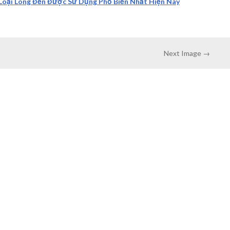
Loại Lông Đền Được Sử Dụng Phổ Biến Nhất Hiện Nay
Next Image →