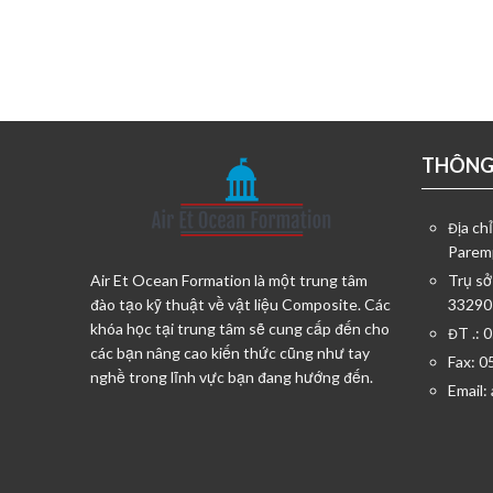
THÔNG 
Địa ch
Parem
Air Et Ocean Formation là một trung tâm
Trụ sở
đào tạo kỹ thuật về vật liệu Composite. Các
33290
khóa học tại trung tâm sẽ cung cấp đến cho
ĐT .: 
các bạn nâng cao kiến thức cũng như tay
Fax: 0
nghề trong lĩnh vực bạn đang hướng đến.
Email: