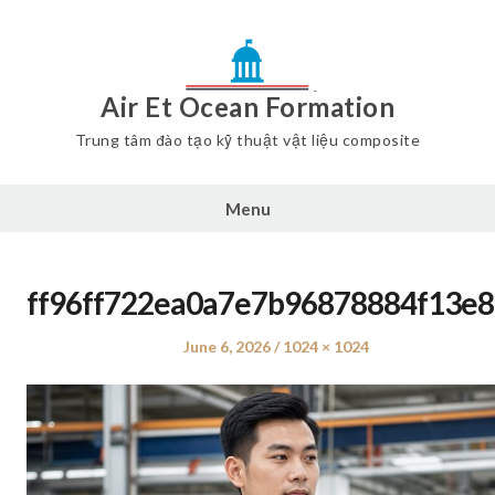
Air Et Ocean Formation
Trung tâm đào tạo kỹ thuật vật liệu composite
Menu
ff96ff722ea0a7e7b96878884f13e8
Posted
June 6, 2026
Full
1024 × 1024
on
size