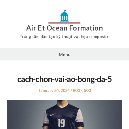
Air Et Ocean Formation
Trung tâm đào tạo kỹ thuật vật liệu composite
Menu
cach-chon-vai-ao-bong-da-5
Posted
January 24, 2024
Full
800 × 500
on
size