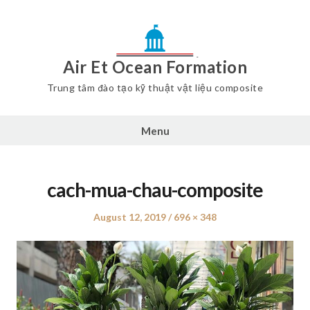
Air Et Ocean Formation
Trung tâm đào tạo kỹ thuật vật liệu composite
Menu
cach-mua-chau-composite
Posted
August 12, 2019
Full
696 × 348
on
size