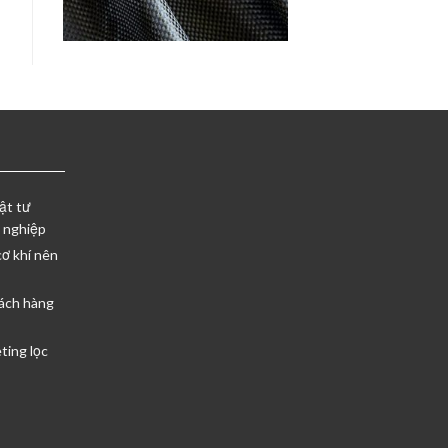
ật tư
 nghiệp
cơ khí nên
ách hàng
ting lọc