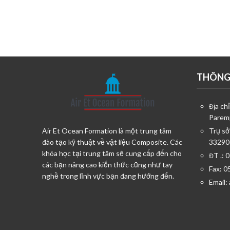
THÔNG 
Địa ch
Parem
Air Et Ocean Formation là một trung tâm
Trụ sở
đào tạo kỹ thuật về vật liệu Composite. Các
33290
khóa học tại trung tâm sẽ cung cấp đến cho
ĐT .: 
các bạn nâng cao kiến thức cũng như tay
Fax: 0
nghề trong lĩnh vực bạn đang hướng đến.
Email: