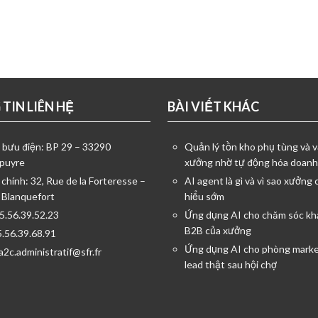
TIN LIÊN HỆ
BÀI VIẾT KHÁC
ỉ bưu điện: BP 29 – 33290
Quản lý tồn kho phụ tùng và v
puyre
xưởng nhờ tự động hóa doanh
 chính: 32, Rue de la Forteresse –
AI agent là gì và vì sao xưởng 
 Blanquefort
hiểu sớm
05.56.39.52.23
Ứng dụng AI cho chăm sóc kh
B2B của xưởng
5.56.39.68.91
Ứng dụng AI cho phòng marke
a2c.administratif@sfr.fr
lead thật sau hội chợ