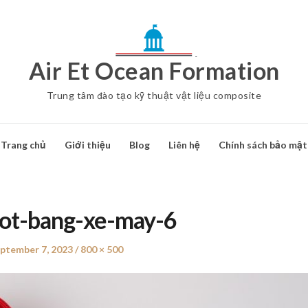
Air Et Ocean Formation
Trung tâm đào tạo kỹ thuật vật liệu composite
Trang chủ
Giới thiệu
Blog
Liên hệ
Chính sách bảo mật
uot-bang-xe-may-6
sted
ptember 7, 2023
Full
800 × 500
n
size