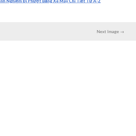
nh Nghiệm Đi Phượt Bằng Xe Máy Chi Tiết Từ A-Z
Next Image →