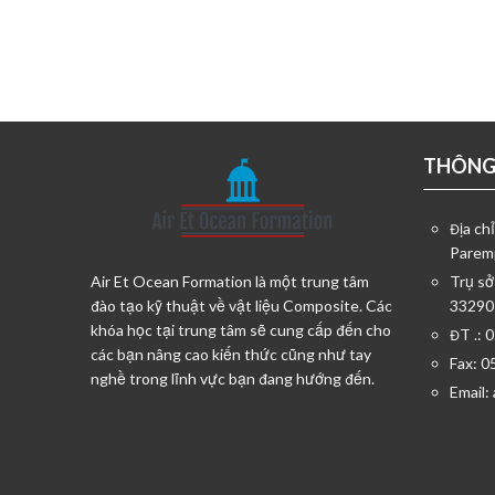
THÔNG 
Địa ch
Parem
Air Et Ocean Formation là một trung tâm
Trụ sở
đào tạo kỹ thuật về vật liệu Composite. Các
33290
khóa học tại trung tâm sẽ cung cấp đến cho
ĐT .: 
các bạn nâng cao kiến thức cũng như tay
Fax: 0
nghề trong lĩnh vực bạn đang hướng đến.
Email: