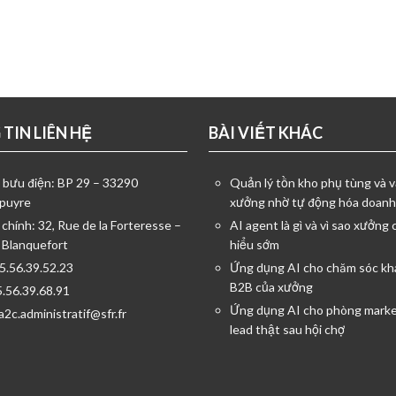
TIN LIÊN HỆ
BÀI VIẾT KHÁC
ỉ bưu điện: BP 29 – 33290
Quản lý tồn kho phụ tùng và v
puyre
xưởng nhờ tự động hóa doanh
 chính: 32, Rue de la Forteresse –
AI agent là gì và vì sao xưởng 
 Blanquefort
hiểu sớm
05.56.39.52.23
Ứng dụng AI cho chăm sóc kh
B2B của xưởng
5.56.39.68.91
Ứng dụng AI cho phòng marke
a2c.administratif@sfr.fr
lead thật sau hội chợ