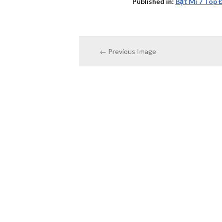
Published in:
Bật Mí 7 Top 
← Previous Image