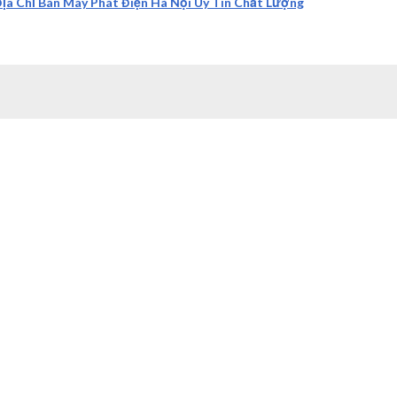
Địa Chỉ Bán Máy Phát Điện Hà Nội Uy Tín Chất Lượng