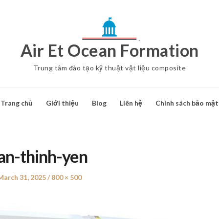
Air Et Ocean Formation
Trung tâm đào tạo kỹ thuật vật liệu composite
Trang chủ
Giới thiệu
Blog
Liên hệ
Chính sách bảo mật
an-thinh-yen
Posted
March 31, 2025
Full
800 × 500
on
size