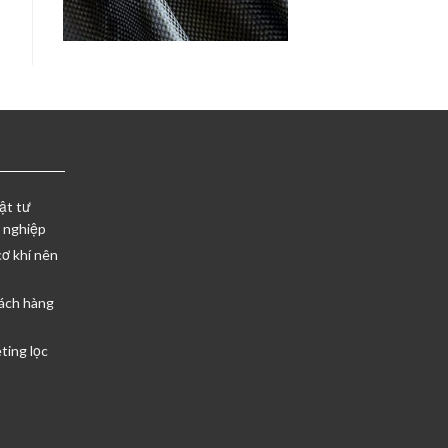
ật tư
 nghiệp
cơ khí nên
ách hàng
ting lọc