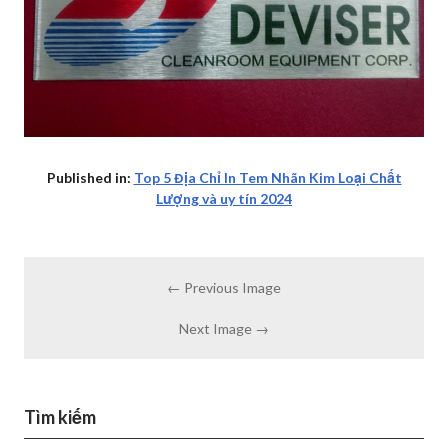
Published in:
Top 5 Địa Chỉ In Tem Nhãn Kim Loại Chất
Lượng và uy tín 2024
← Previous Image
Next Image →
Tìm kiếm