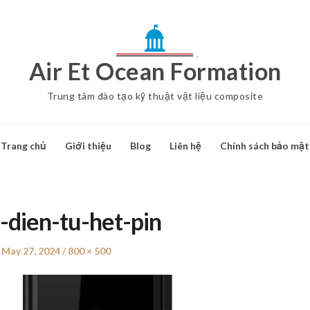
Air Et Ocean Formation
Trung tâm đào tạo kỹ thuật vật liệu composite
Trang chủ
Giới thiệu
Blog
Liên hệ
Chính sách bảo mật
-dien-tu-het-pin
Posted
May 27, 2024
Full
800 × 500
on
size