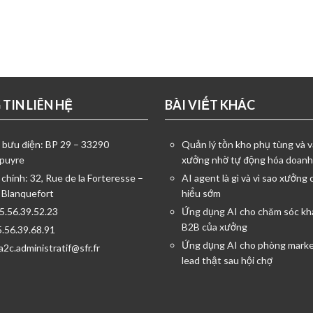
TIN LIÊN HỆ
BÀI VIẾT KHÁC
ỉ bưu điện: BP 29 – 33290
Quản lý tồn kho phụ tùng và v
puyre
xưởng nhờ tự động hóa doanh
 chính: 32, Rue de la Forteresse –
AI agent là gì và vì sao xưởng 
 Blanquefort
hiểu sớm
05.56.39.52.23
Ứng dụng AI cho chăm sóc kh
B2B của xưởng
5.56.39.68.91
Ứng dụng AI cho phòng marke
a2c.administratif@sfr.fr
lead thật sau hội chợ