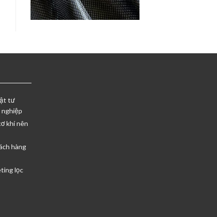
ật tư
 nghiệp
cơ khí nên
ách hàng
ting lọc