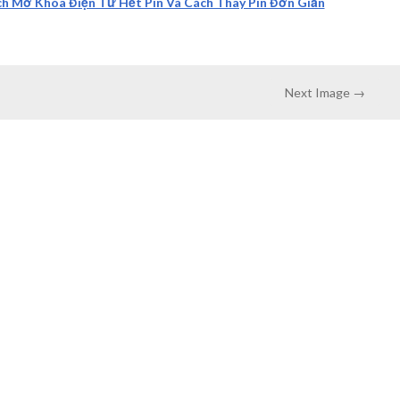
h Mở Khóa Điện Tử Hết Pin Và Cách Thay Pin Đơn Giản
Next Image →