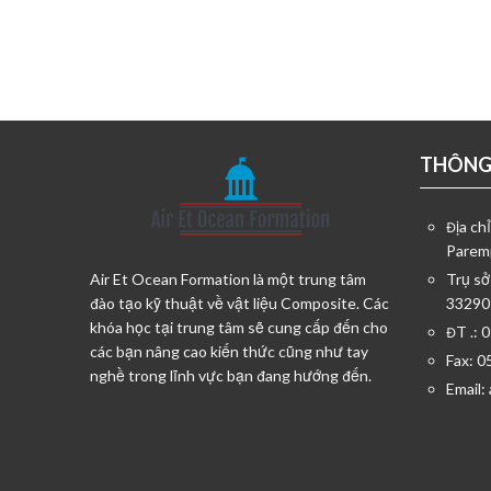
THÔNG 
Địa ch
Parem
Air Et Ocean Formation là một trung tâm
Trụ sở
đào tạo kỹ thuật về vật liệu Composite. Các
33290
khóa học tại trung tâm sẽ cung cấp đến cho
ĐT .: 
các bạn nâng cao kiến thức cũng như tay
Fax: 0
nghề trong lĩnh vực bạn đang hướng đến.
Email: