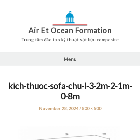
Air Et Ocean Formation
Trung tâm đào tạo kỹ thuật vật liệu composite
Menu
kich-thuoc-sofa-chu-l-3-2m-2-1m-
0-8m
Posted
November 28, 2024
Full
800 × 500
on
size