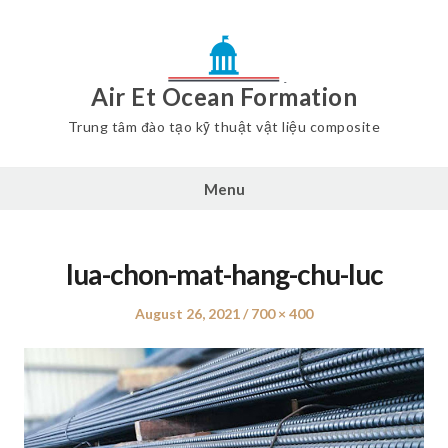
Air Et Ocean Formation
Trung tâm đào tạo kỹ thuật vật liệu composite
Menu
lua-chon-mat-hang-chu-luc
Posted
August 26, 2021
Full
700 × 400
on
size