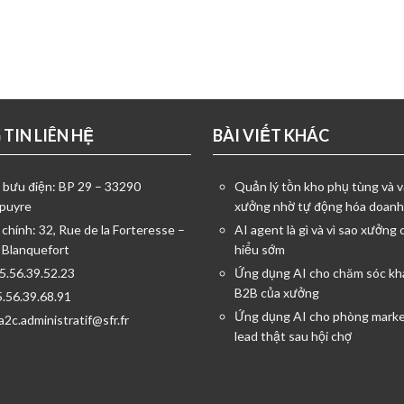
TIN LIÊN HỆ
BÀI VIẾT KHÁC
ỉ bưu điện: BP 29 – 33290
Quản lý tồn kho phụ tùng và v
puyre
xưởng nhờ tự động hóa doanh
 chính: 32, Rue de la Forteresse –
AI agent là gì và vì sao xưởng 
 Blanquefort
hiểu sớm
05.56.39.52.23
Ứng dụng AI cho chăm sóc kh
B2B của xưởng
5.56.39.68.91
Ứng dụng AI cho phòng marke
a2c.administratif@sfr.fr
lead thật sau hội chợ