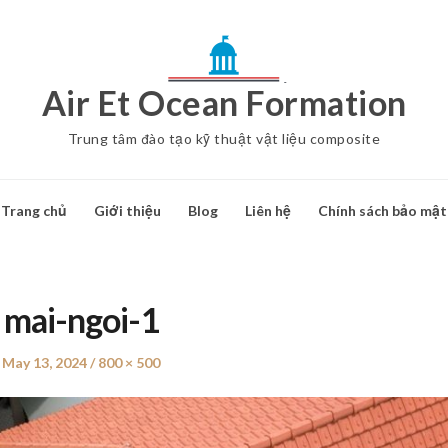
Air Et Ocean Formation
Trung tâm đào tạo kỹ thuật vật liệu composite
Trang chủ
Giới thiệu
Blog
Liên hệ
Chính sách bảo mật
mai-ngoi-1
Posted
May 13, 2024
Full
800 × 500
on
size