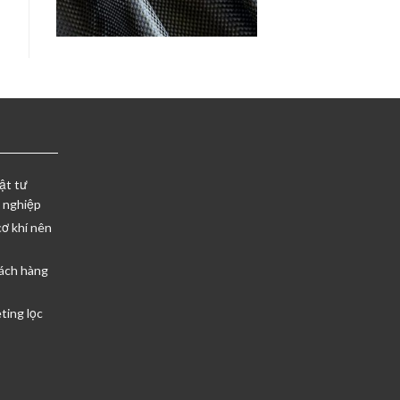
ật tư
 nghiệp
cơ khí nên
ách hàng
ting lọc