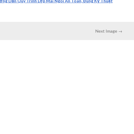
ướng Dẫn Quy Trình Lợp Mái Ngói An Toàn, Đúng Kỹ Thuật
Next Image →