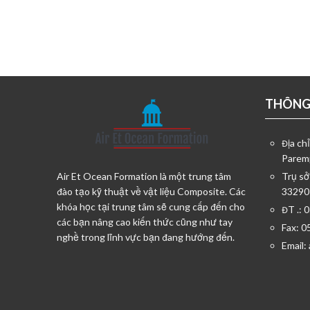
THÔNG 
Địa ch
Parem
Air Et Ocean Formation là một trung tâm
Trụ sở
đào tạo kỹ thuật về vật liệu Composite. Các
33290
khóa học tại trung tâm sẽ cung cấp đến cho
ĐT .: 
các bạn nâng cao kiến thức cũng như tay
Fax: 0
nghề trong lĩnh vực bạn đang hướng đến.
Email: