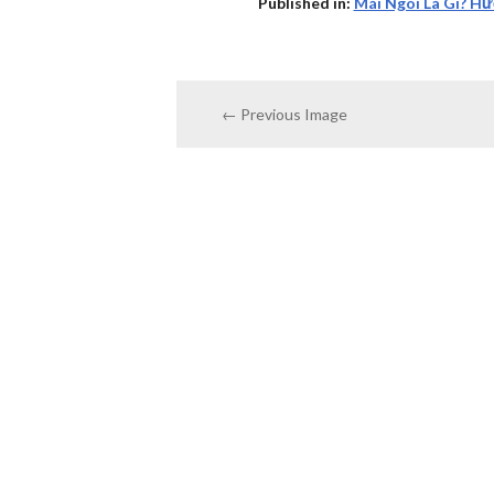
Published in:
Mái Ngói Là Gì? H
← Previous Image