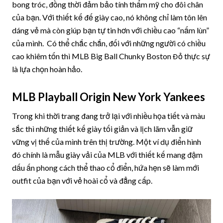
bong tróc, đồng thời đảm bảo tính thẩm mỹ cho đôi chân
của bạn. Với thiết kế đế giày cao, nó không chỉ làm tôn lên
dáng vẻ mà còn giúp bạn tự tin hơn với chiều cao “nấm lùn”
của mình. Có thể chắc chắn, đối với những người có chiều
cao khiêm tốn thì MLB Big Ball Chunky Boston Đỏ thực sự
là lựa chọn hoàn hảo.
MLB Playball Origin New York Yankees
Trong khi thời trang đang trở lại với nhiều họa tiết và màu
sắc thì những thiết kế giày tối giản và lịch lãm vẫn giữ
vững vị thế của mình trên thị trường. Một ví dụ điển hình
đó chính là mẫu giày vải của MLB với thiết kế mang đậm
dấu ấn phong cách thể thao cổ điển, hứa hẹn sẽ làm mới
outfit của bạn với vẻ hoài cổ và đẳng cấp.