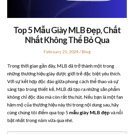
Top 5 Mẫu Giày MLB Đẹp, Chất
Nhất Không Thể Bỏ Qua
Posted
February 21, 2024
Posted
Blog
on
in
Trong thời gian gần đây, MLB đã trở thành một trong
những thương hiệu giày được giới trẻ đặc biệt yêu thích.
Với sự kết hợp độc đáo giữa phong cách thể thao và sự
sáng tạo trong thiết kế, MLB đã tạo ra những sản phẩm
không chỉ độc đáo mà còn rất thu hút. Nếu bạn là một fan
hâm mộ của thương hiệu này thì trong nội dung sau, hãy
cùng chúng tôi điểm qua top 5
mẫu giày MLB đẹp
và nổi
bật nhất trong năm vừa qua nhé.