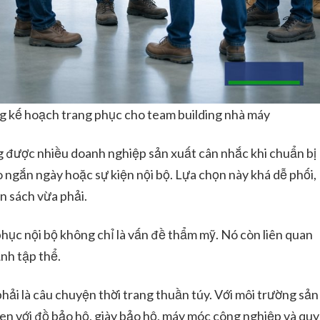
ng kế hoạch trang phục cho team building nhà máy
g được nhiều doanh nghiệp sản xuất cân nhắc khi chuẩn bị
 ngắn ngày hoặc sự kiện nội bộ. Lựa chọn này khá dễ phối,
n sách vừa phải.
hục nội bộ không chỉ là vấn đề thẩm mỹ. Nó còn liên quan
ảnh tập thể.
hải là câu chuyện thời trang thuần túy. Với môi trường sản
n với đồ bảo hộ, giày bảo hộ, máy móc công nghiệp và quy