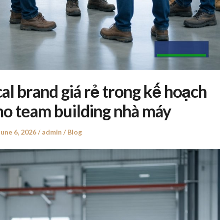
al brand giá rẻ trong kế hoạch
ho team building nhà máy
Posted
June 6, 2026
Author
admin
Posted
Blog
on
in