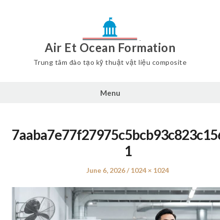
Air Et Ocean Formation
Trung tâm đào tạo kỹ thuật vật liệu composite
Menu
7aaba7e77f27975c5bcb93c823c15
1
Posted
June 6, 2026
Full
1024 × 1024
on
size