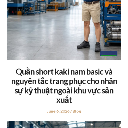
Quần short kaki nam basic và
nguyên tắc trang phục cho nhân
sự kỹ thuật ngoài khu vực sản
xuất
Posted
June 6, 2026
Posted
Blog
on
in