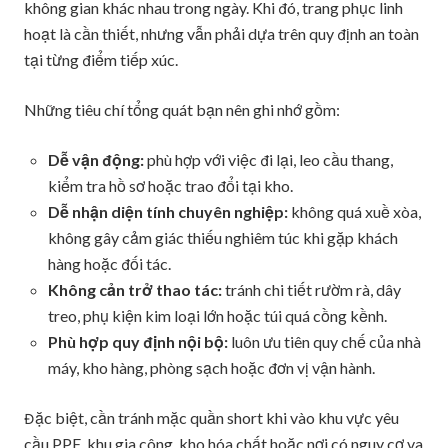
không gian khác nhau trong ngày. Khi đó, trang phục linh
hoạt là cần thiết, nhưng vẫn phải dựa trên quy định an toàn
tại từng điểm tiếp xúc.
Những tiêu chí tổng quát bạn nên ghi nhớ gồm:
Dễ vận động:
phù hợp với việc đi lại, leo cầu thang,
kiểm tra hồ sơ hoặc trao đổi tại kho.
Dễ nhận diện tính chuyên nghiệp:
không quá xuề xòa,
không gây cảm giác thiếu nghiêm túc khi gặp khách
hàng hoặc đối tác.
Không cản trở thao tác:
tránh chi tiết rườm rà, dây
treo, phụ kiện kim loại lớn hoặc túi quá cồng kềnh.
Phù hợp quy định nội bộ:
luôn ưu tiên quy chế của nhà
máy, kho hàng, phòng sạch hoặc đơn vị vận hành.
Đặc biệt, cần tránh mặc quần short khi vào khu vực yêu
cầu PPE, khu gia công, kho hóa chất hoặc nơi có nguy cơ va