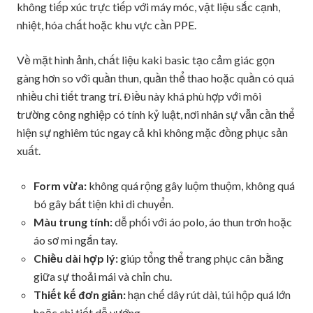
không tiếp xúc trực tiếp với máy móc, vật liệu sắc cạnh,
nhiệt, hóa chất hoặc khu vực cần PPE.
Về mặt hình ảnh, chất liệu kaki basic tạo cảm giác gọn
gàng hơn so với quần thun, quần thể thao hoặc quần có quá
nhiều chi tiết trang trí. Điều này khá phù hợp với môi
trường công nghiệp có tính kỷ luật, nơi nhân sự vẫn cần thể
hiện sự nghiêm túc ngay cả khi không mặc đồng phục sản
xuất.
Form vừa:
không quá rộng gây luộm thuộm, không quá
bó gây bất tiện khi di chuyển.
Màu trung tính:
dễ phối với áo polo, áo thun trơn hoặc
áo sơ mi ngắn tay.
Chiều dài hợp lý:
giúp tổng thể trang phục cân bằng
giữa sự thoải mái và chỉn chu.
Thiết kế đơn giản:
hạn chế dây rút dài, túi hộp quá lớn
hoặc chi tiết dễ vướng.