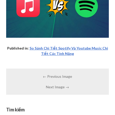
Published in:
So Sánh Chi Tiết Spotify Và Youtube Music Chi
Tiết Các Tính Năng
← Previous Image
Next Image →
Tìm kiếm