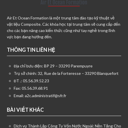
Air Et Ocean Formation là một trung tâm đào tạo kỹ thuật về
vật liệu Composite. Các khóa học tại trung tâm sẽ cung cấp đến
cho các bạn nâng cao kiến thức cũng như tay nghề trong lĩnh
vực bạn đang hướng đến.
THÔNG TIN LIÊN HỆ
Địa chỉ bưu điện: BP 29 – 33290 Parempuyre
Trụ sở chính: 32, Rue de la Forteresse – 33290 Blanquefort
ĐT .: 05.56.39.52.23
Fax: 05.56.39.68.91
Email:
a2c.administratif@sfr.fr
BÀI VIẾT KHÁC
Dịch vụ Thành Lập Công Ty Vốn Nước Ngoài: Nền Tảng Cho