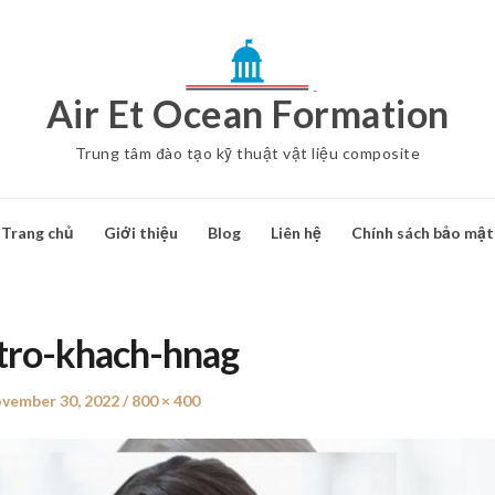
Air Et Ocean Formation
Trung tâm đào tạo kỹ thuật vật liệu composite
Trang chủ
Giới thiệu
Blog
Liên hệ
Chính sách bảo mật
tro-khach-hnag
sted
vember 30, 2022
Full
800 × 400
size