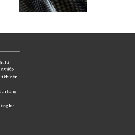
ật tư
 nghiệp
cơ khí nên
ách hàng
ting lọc