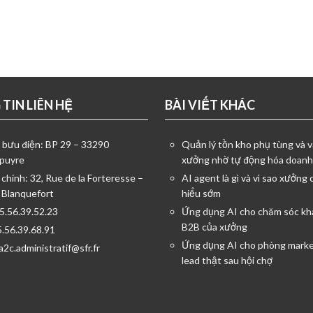
TIN LIÊN HỆ
BÀI VIẾT KHÁC
ỉ bưu điện: BP 29 – 33290
Quản lý tồn kho phụ tùng và v
puyre
xưởng nhờ tự động hóa doanh
 chính: 32, Rue de la Forteresse –
AI agent là gì và vì sao xưởng 
 Blanquefort
hiểu sớm
05.56.39.52.23
Ứng dụng AI cho chăm sóc kh
B2B của xưởng
5.56.39.68.91
Ứng dụng AI cho phòng marke
a2c.administratif@sfr.fr
lead thật sau hội chợ