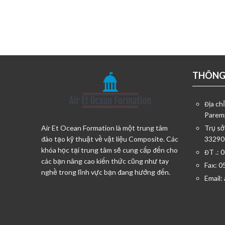
THÔNG 
Địa ch
Parem
Air Et Ocean Formation là một trung tâm
Trụ sở
đào tạo kỹ thuật về vật liệu Composite. Các
33290
khóa học tại trung tâm sẽ cung cấp đến cho
ĐT .: 
các bạn nâng cao kiến thức cũng như tay
Fax: 0
nghề trong lĩnh vực bạn đang hướng đến.
Email: