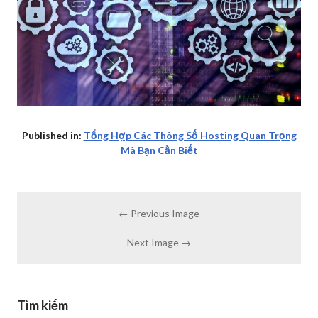
Published in:
Tổng Hợp Các Thông Số Hosting Quan Trọng
Mà Bạn Cần Biết
← Previous Image
Next Image →
Tìm kiếm