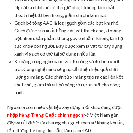
Ngoài ra chính nó có thể giữ nhiệt, không làm thất
thoát nhiệt từ bên trong, giảm chi phí làm mát.
Gạch bê tông AAC là loại gạch gồm các bọt khí nhỏ.
Gạch được sản xuất bằng cát, vôi, thạch cao, xi măng,
bột nhôm. Sản phẩm không gây ô nhiễm, không làm hại
sức khoẻ con người. Đây được xem là vật tư xây dựng
xanh vì gạch có thể tái sử dụng nhiều lần.
Xi măng công nghệ nano với độ cứng và độ bền vượt
trôi. Công nghệ nano sẽ giúp cải thiện hiệu quả chất
lượng xi măng. Các phân tử xi măng tạo ra các liên kết
chặt chẽ, giảm thiểu khả năng rò rỉ, rạn nứt cho công
trình.
Ngoài ra còn nhiều vật liệu xây dựng mới khác đang được
nhập hàng Trung Quốc chính ngạch
về Việt Nam gần
đây và rất được ưa chuộng như gạch men sứ kháng khuẩn,
tấm tường bê tông đúc sẵn, tấm panel ALC.