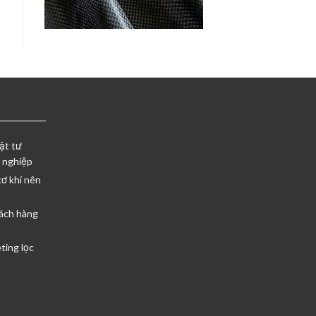
ật tư
 nghiệp
cơ khí nên
ách hàng
ting lọc