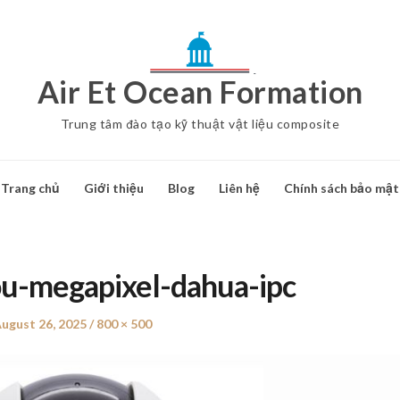
Air Et Ocean Formation
Trung tâm đào tạo kỹ thuật vật liệu composite
Trang chủ
Giới thiệu
Blog
Liên hệ
Chính sách bảo mật
u-megapixel-dahua-ipc
Posted
ugust 26, 2025
Full
800 × 500
on
size