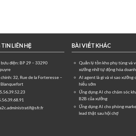
TIN LIÊN HỆ
BÀI VIẾT KHÁC
ỉ bưu điện: BP 29 – 33290
Quản lý tồn kho phụ tùng và v
puyre
xưởng nhờ tự động hóa doanh
 chính: 32, Rue de la Forteresse –
AI agent là gì và vì sao xưởng 
 Blanquefort
hiểu sớm
05.56.39.52.23
Ứng dụng AI cho chăm sóc kh
B2B của xưởng
5.56.39.68.91
Ứng dụng AI cho phòng marke
a2c.administratif@sfr.fr
lead thật sau hội chợ