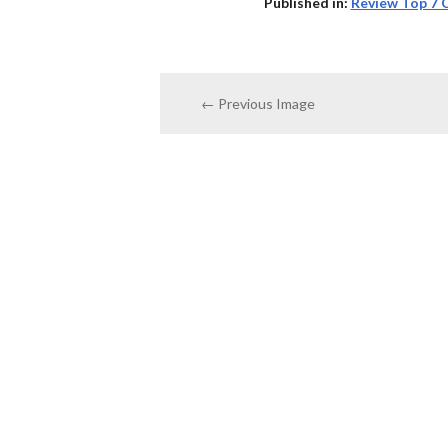
Published in:
Review Top 7 
← Previous Image