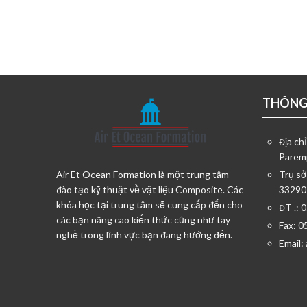
THÔNG 
Địa ch
Parem
Air Et Ocean Formation là một trung tâm
Trụ sở
đào tạo kỹ thuật về vật liệu Composite. Các
33290
khóa học tại trung tâm sẽ cung cấp đến cho
ĐT .: 
các bạn nâng cao kiến thức cũng như tay
Fax: 0
nghề trong lĩnh vực bạn đang hướng đến.
Email: