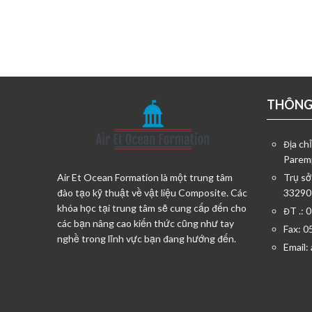
THÔNG 
Địa ch
Parem
Air Et Ocean Formation là một trung tâm
Trụ sở
đào tạo kỹ thuật về vật liệu Composite. Các
33290
khóa học tại trung tâm sẽ cung cấp đến cho
ĐT .: 
các bạn nâng cao kiến thức cũng như tay
Fax: 0
nghề trong lĩnh vực bạn đang hướng đến.
Email: