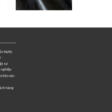
Vốn Nước
y
ật tư
 nghiệp
cơ khí nên
ách hàng