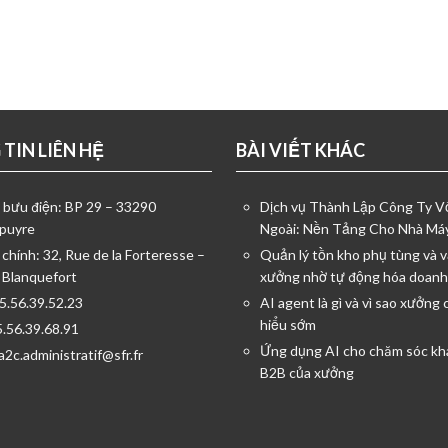
TIN LIÊN HỆ
BÀI VIẾT KHÁC
ỉ bưu điện: BP 29 – 33290
Dịch vụ Thành Lập Công Ty 
puyre
Ngoài: Nền Tảng Cho Nhà Má
 chính: 32, Rue de la Forteresse –
Quản lý tồn kho phụ tùng và v
 Blanquefort
xưởng nhờ tự động hóa doanh
05.56.39.52.23
AI agent là gì và vì sao xưởng 
hiểu sớm
5.56.39.68.91
Ứng dụng AI cho chăm sóc kh
a2c.administratif@sfr.fr
B2B của xưởng