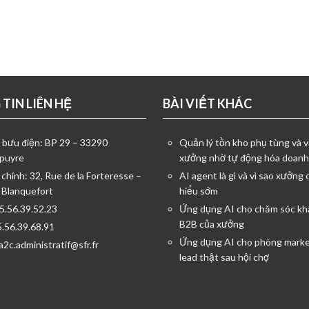
TIN LIÊN HỆ
BÀI VIẾT KHÁC
ỉ bưu điện: BP 29 – 33290
Quản lý tồn kho phụ tùng và v
puyre
xưởng nhờ tự động hóa doanh
 chính: 32, Rue de la Forteresse –
AI agent là gì và vì sao xưởng 
 Blanquefort
hiểu sớm
05.56.39.52.23
Ứng dụng AI cho chăm sóc kh
B2B của xưởng
5.56.39.68.91
Ứng dụng AI cho phòng marke
a2c.administratif@sfr.fr
lead thật sau hội chợ