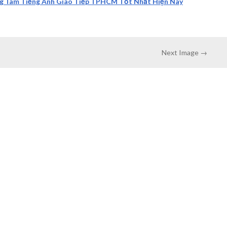
ng Tâm Tiếng Anh Giao Tiếp TPHCM Tốt Nhất Hiện Nay
Next Image →