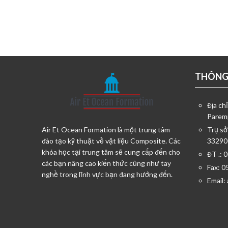
THÔNG 
Địa ch
Parem
Air Et Ocean Formation là một trung tâm
Trụ sở
đào tạo kỹ thuật về vật liệu Composite. Các
33290
khóa học tại trung tâm sẽ cung cấp đến cho
ĐT .: 
các bạn nâng cao kiến thức cũng như tay
Fax: 0
nghề trong lĩnh vực bạn đang hướng đến.
Email: