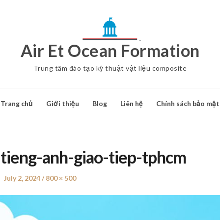
Air Et Ocean Formation
Trung tâm đào tạo kỹ thuật vật liệu composite
Trang chủ
Giới thiệu
Blog
Liên hệ
Chính sách bảo mật
tieng-anh-giao-tiep-tphcm
Posted
July 2, 2024
Full
800 × 500
on
size