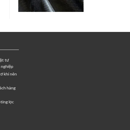
ật tư
 nghiệp
cơ khí nên
ách hàng
ting lọc