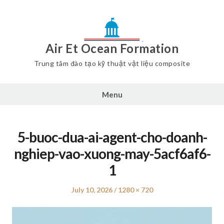
Air Et Ocean Formation
Trung tâm đào tạo kỹ thuật vật liệu composite
Menu
5-buoc-dua-ai-agent-cho-doanh-
nghiep-vao-xuong-may-5acf6af6-
1
Posted
July 10, 2026
Full
1280 × 720
on
size