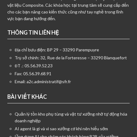
vật liệu Composite. Các khóa học tại trung tâm sẽ cung cấp đến
cho các bạn nâng cao kiến thức cũng như tay nghề trong lĩnh
vực bạn đang hướng đến.
THÔNG TIN LIÊN HỆ
Địa chỉ bưu điện: BP 29 – 33290 Parempuyre
Trụ sở chính: 32, Rue de la Forteresse – 33290 Blanquefort
ĐT .: 05.56.39.52.23
Fax: 05.56.39.68.91
Email:
a2c.administratif@sfr.fr
BÀI VIẾT KHÁC
Quản lý tồn kho phụ tùng và vật tư xưởng nhờ tự động hóa
doanh nghiệp
AI agent là gì và vì sao xưởng cơ khí nên hiểu sớm
Ứng dụng AI cho chăm sóc khách hàng B2B của xưởng