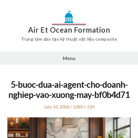
Air Et Ocean Formation
Trung tâm đào tạo kỹ thuật vật liệu composite
Menu
5-buoc-dua-ai-agent-cho-doanh-
nghiep-vao-xuong-may-bf0b4d71
Posted
July 10, 2026
Full
1280 × 720
on
size