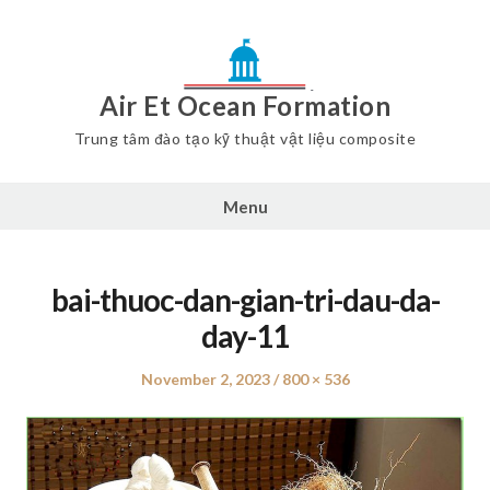
Air Et Ocean Formation
Trung tâm đào tạo kỹ thuật vật liệu composite
Menu
bai-thuoc-dan-gian-tri-dau-da-
day-11
Posted
November 2, 2023
Full
800 × 536
on
size