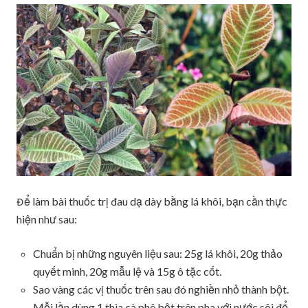
Để làm bài thuốc trị đau dạ dày bằng lá khôi, bạn cần thực
hiện như sau:
Chuẩn bị những nguyên liệu sau: 25g lá khôi, 20g thảo
quyết minh, 20g mẫu lệ và 15g ô tặc cốt.
Sao vàng các vị thuốc trên sau đó nghiền nhỏ thành bột.
Mỗi lần dùng 1 thìa cà phê bột trên pha với nước sôi để