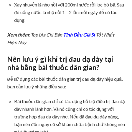
Xay nhuyễn lá nhọ nồi với 200ml nước rồi lọc bỏ bã. Sau
đó uống nước lá nhọ nồi 1 – 2 lần mỗi ngày để có tác
dụng.
Xem thêm:
Top Địa Chỉ Bán
Tinh Dầu Giá Sỉ
Tốt Nhất
Hiện Nay
Nên lưu ý gì khi trị đau dạ dày tại
nhà bằng bài thuốc dân gian?
Để sử dụng các bài thuốc dân gian trị đau dạ dày hiệu quả,
bạn cần lưu ý những điều sau:
Bài thuốc dân gian chỉ có tác dụng hỗ trợ điều trị đau dạ
dày nhanh lành hơn. Và nó cũng chỉ có tác dụng với
trường hợp đau dạ dày nhẹ. Nếu đã đau dạ dày nặng,
bạn nên đến ngay cơ sở khám chữa bệnh chứ không nên
tự điều trị tại nhà.