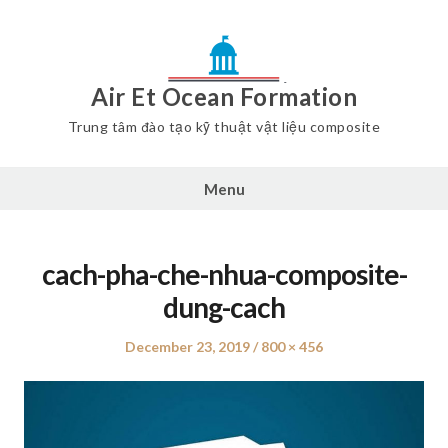
Air Et Ocean Formation
Trung tâm đào tạo kỹ thuật vật liệu composite
Menu
cach-pha-che-nhua-composite-
dung-cach
Posted
December 23, 2019
Full
800 × 456
on
size