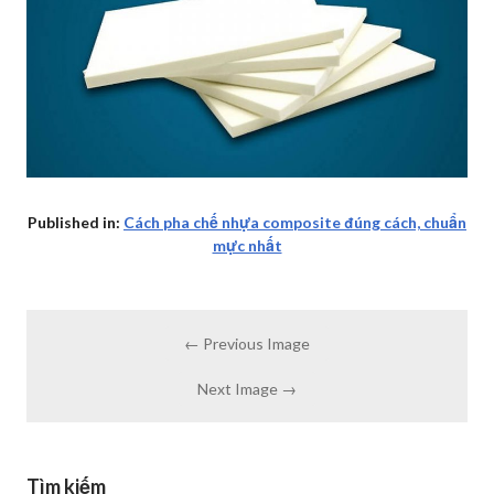
Published in:
Cách pha chế nhựa composite đúng cách, chuẩn
mực nhất
← Previous Image
Next Image →
Tìm kiếm