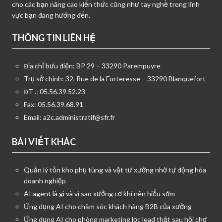
cho các bạn nâng cao kiến thức cũng như tay nghề trong lĩnh
vực bạn đang hướng đến.
THÔNG TIN LIÊN HỆ
Địa chỉ bưu điện: BP 29 – 33290 Parempuyre
Trụ sở chính: 32, Rue de la Forteresse – 33290 Blanquefort
ĐT .: 05.56.39.52.23
Fax: 05.56.39.68.91
Email:
a2c.administratif@sfr.fr
BÀI VIẾT KHÁC
Quản lý tồn kho phụ tùng và vật tư xưởng nhờ tự động hóa
doanh nghiệp
AI agent là gì và vì sao xưởng cơ khí nên hiểu sớm
Ứng dụng AI cho chăm sóc khách hàng B2B của xưởng
Ứng dụng AI cho phòng marketing lọc lead thật sau hội chợ