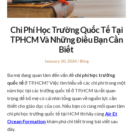
Chi Phí Học Trường Quốc Tế Tại
TPHCM Và Những Điều Bạn Cần
Biết
Posted
January 30, 2024
Posted
Blog
on
in
Ba mẹ đang quan tâm đến vấn đề
chi phí học trường
quốc tế
ở TP.HCM? Việc tìm hiểu về các chi phí trong một
năm học tại các trường quốc tế ở TP.HCM là rất quan
trọng để bố mẹ có cái nhìn tổng quan về nguồn lực cần
thiết cho giáo dục của con. Nếu bạn có cùng mối quan tâm
chi phí học trường quốc tế tại HCM thì hãy cùng
Air Et
Ocean Formation
khám phá chi tiết trong bài viết sau
đây.