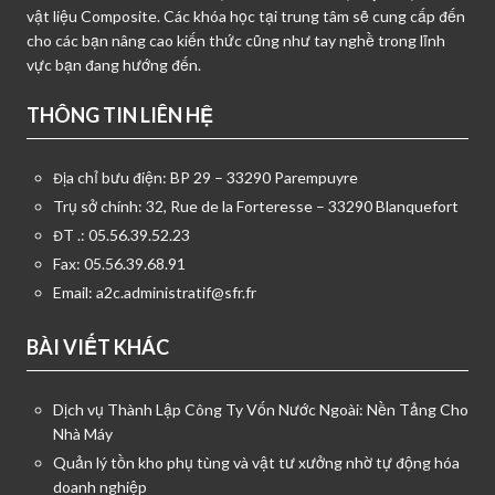
vật liệu Composite. Các khóa học tại trung tâm sẽ cung cấp đến
cho các bạn nâng cao kiến thức cũng như tay nghề trong lĩnh
vực bạn đang hướng đến.
THÔNG TIN LIÊN HỆ
Địa chỉ bưu điện: BP 29 – 33290 Parempuyre
Trụ sở chính: 32, Rue de la Forteresse – 33290 Blanquefort
ĐT .: 05.56.39.52.23
Fax: 05.56.39.68.91
Email:
a2c.administratif@sfr.fr
BÀI VIẾT KHÁC
Dịch vụ Thành Lập Công Ty Vốn Nước Ngoài: Nền Tảng Cho
Nhà Máy
Quản lý tồn kho phụ tùng và vật tư xưởng nhờ tự động hóa
doanh nghiệp