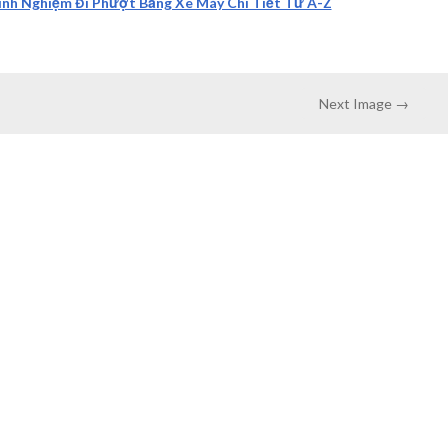
nh Nghiệm Đi Phượt Bằng Xe Máy Chi Tiết Từ A-Z
Next Image →