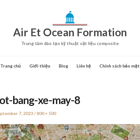
Air Et Ocean Formation
Trung tâm đào tạo kỹ thuật vật liệu composite
Trang chủ
Giới thiệu
Blog
Liên hệ
Chính sách bảo mật
uot-bang-xe-may-8
sted
ptember 7, 2023
Full
800 × 500
n
size