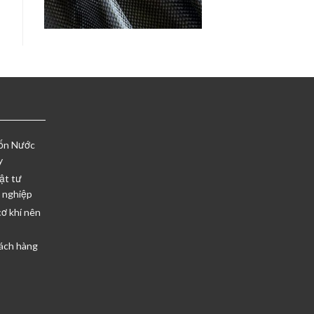
Vốn Nước
y
ật tư
 nghiệp
cơ khí nên
ách hàng