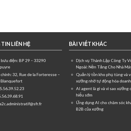
TIN LIÊN HỆ
BÀI VIẾT KHÁC
ỉ bưu điện: BP 29 – 33290
Dịch vụ Thành Lập Công Ty 
puyre
Ngoài: Nền Tảng Cho Nhà Má
 chính: 32, Rue de la Forteresse –
Quản lý tồn kho phụ tùng và v
 Blanquefort
xưởng nhờ tự động hóa doanh
05.56.39.52.23
AI agent là gì và vì sao xưởng 
hiểu sớm
5.56.39.68.91
Ứng dụng AI cho chăm sóc kh
a2c.administratif@sfr.fr
B2B của xưởng