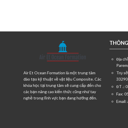
THÔNG 
Địa ch
Parem
Air Et Ocean Formation là một trung tâm
Trụ sở
đào tạo kỹ thuật về vật liệu Composite. Các
33290
khóa học tại trung tâm sẽ cung cấp đến cho
ĐT .: 
các bạn nâng cao kiến thức cũng như tay
Fax: 0
nghề trong lĩnh vực bạn đang hướng đến.
Email: