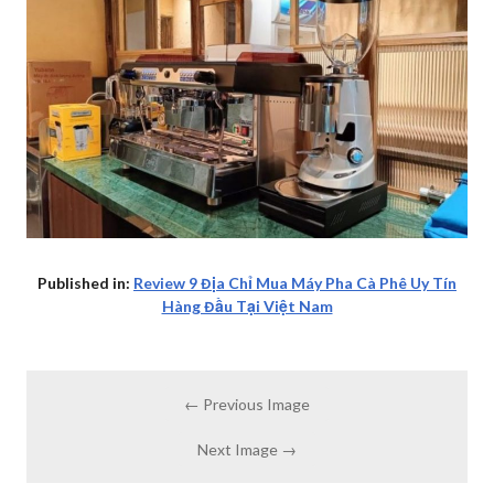
Published in:
Review 9 Địa Chỉ Mua Máy Pha Cà Phê Uy Tín
Hàng Đầu Tại Việt Nam
← Previous Image
Next Image →