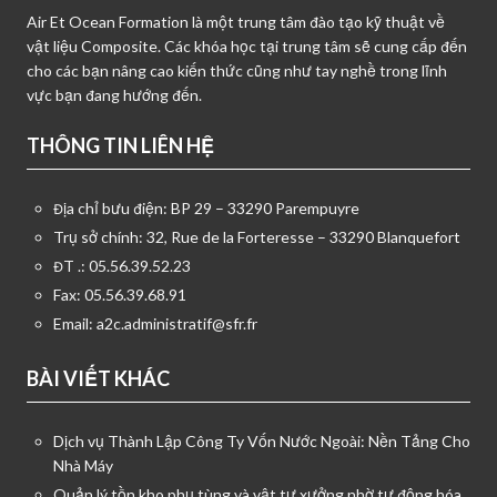
Air Et Ocean Formation là một trung tâm đào tạo kỹ thuật về
vật liệu Composite. Các khóa học tại trung tâm sẽ cung cấp đến
cho các bạn nâng cao kiến thức cũng như tay nghề trong lĩnh
vực bạn đang hướng đến.
THÔNG TIN LIÊN HỆ
Địa chỉ bưu điện: BP 29 – 33290 Parempuyre
Trụ sở chính: 32, Rue de la Forteresse – 33290 Blanquefort
ĐT .: 05.56.39.52.23
Fax: 05.56.39.68.91
Email:
a2c.administratif@sfr.fr
BÀI VIẾT KHÁC
Dịch vụ Thành Lập Công Ty Vốn Nước Ngoài: Nền Tảng Cho
Nhà Máy
Quản lý tồn kho phụ tùng và vật tư xưởng nhờ tự động hóa