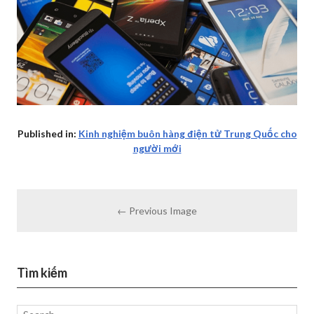
Published in:
Kinh nghiệm buôn hàng điện tử Trung Quốc cho
người mới
← Previous Image
Tìm kiếm
Search