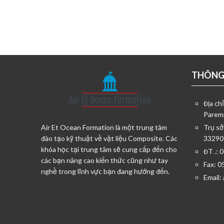
THÔNG 
Địa ch
Parem
Air Et Ocean Formation là một trung tâm
Trụ sở
đào tạo kỹ thuật về vật liệu Composite. Các
33290
khóa học tại trung tâm sẽ cung cấp đến cho
ĐT .: 
các bạn nâng cao kiến thức cũng như tay
Fax: 0
nghề trong lĩnh vực bạn đang hướng đến.
Email: