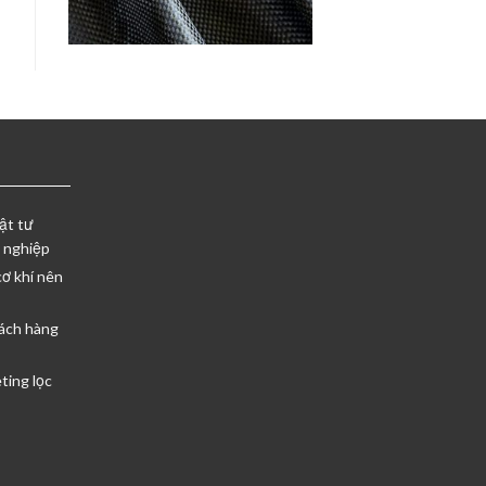
ật tư
 nghiệp
cơ khí nên
ách hàng
ting lọc