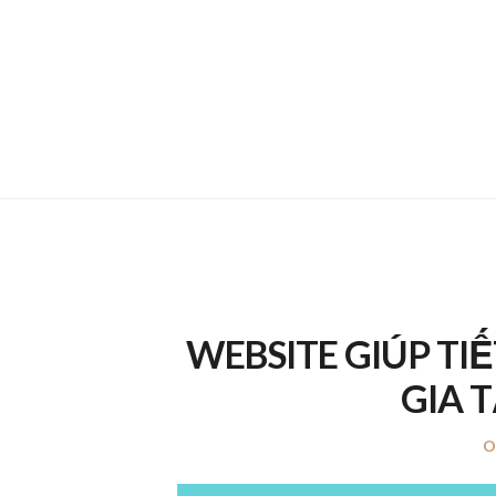
WEBSITE GIÚP TIẾ
GIA 
P
O
o