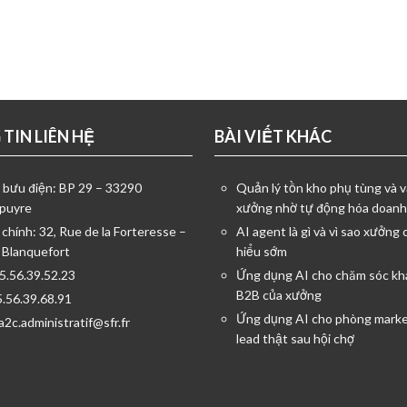
TIN LIÊN HỆ
BÀI VIẾT KHÁC
ỉ bưu điện: BP 29 – 33290
Quản lý tồn kho phụ tùng và v
puyre
xưởng nhờ tự động hóa doanh
 chính: 32, Rue de la Forteresse –
AI agent là gì và vì sao xưởng 
 Blanquefort
hiểu sớm
05.56.39.52.23
Ứng dụng AI cho chăm sóc kh
B2B của xưởng
5.56.39.68.91
Ứng dụng AI cho phòng marke
a2c.administratif@sfr.fr
lead thật sau hội chợ