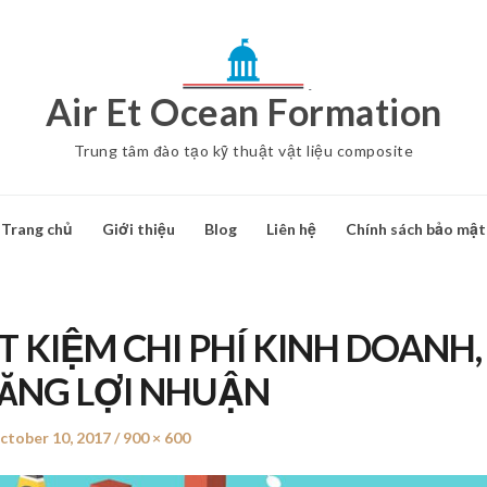
Air Et Ocean Formation
Trung tâm đào tạo kỹ thuật vật liệu composite
Trang chủ
Giới thiệu
Blog
Liên hệ
Chính sách bảo mật
T KIỆM CHI PHÍ KINH DOANH,
TĂNG LỢI NHUẬN
osted
ctober 10, 2017
Full
900 × 600
n
size