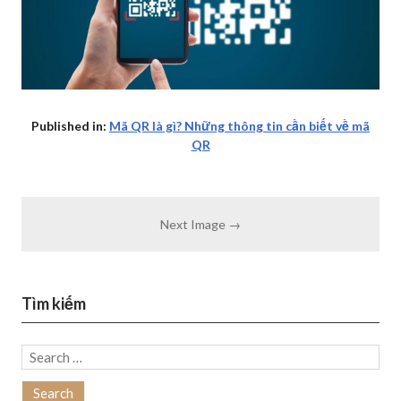
Published in:
Mã QR là gì? Những thông tin cần biết về mã
QR
Next Image →
Tìm kiếm
Search
for: