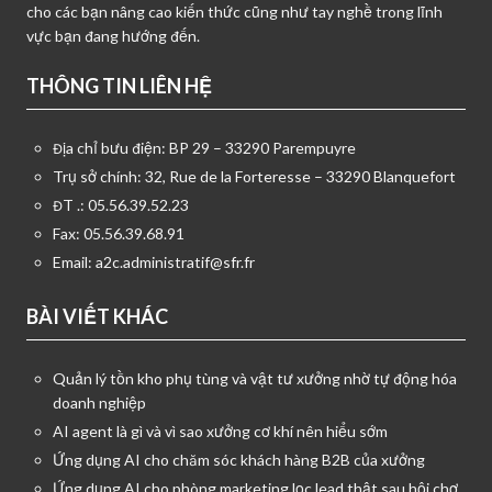
cho các bạn nâng cao kiến thức cũng như tay nghề trong lĩnh
vực bạn đang hướng đến.
THÔNG TIN LIÊN HỆ
Địa chỉ bưu điện: BP 29 – 33290 Parempuyre
Trụ sở chính: 32, Rue de la Forteresse – 33290 Blanquefort
ĐT .: 05.56.39.52.23
Fax: 05.56.39.68.91
Email:
a2c.administratif@sfr.fr
BÀI VIẾT KHÁC
Quản lý tồn kho phụ tùng và vật tư xưởng nhờ tự động hóa
doanh nghiệp
AI agent là gì và vì sao xưởng cơ khí nên hiểu sớm
Ứng dụng AI cho chăm sóc khách hàng B2B của xưởng
Ứng dụng AI cho phòng marketing lọc lead thật sau hội chợ