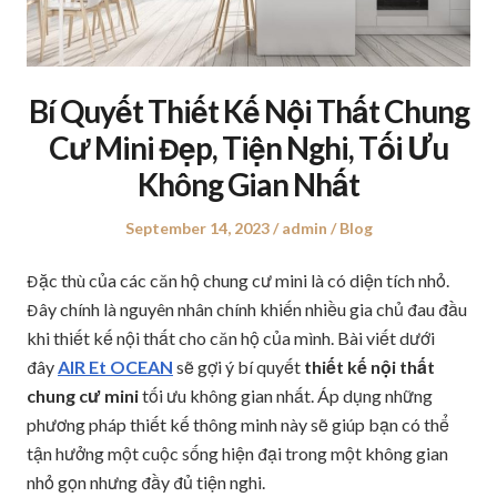
Bí Quyết Thiết Kế Nội Thất Chung
Cư Mini Đẹp, Tiện Nghi, Tối Ưu
Không Gian Nhất
Posted
September 14, 2023
Author
admin
Posted
Blog
on
in
Đặc thù của các căn hộ chung cư mini là có diện tích nhỏ.
Đây chính là nguyên nhân chính khiến nhiều gia chủ đau đầu
khi thiết kế nội thất cho căn hộ của mình. Bài viết dưới
đây
AIR Et OCEAN
sẽ gợi ý bí quyết
thiết kế nội thất
chung cư mini
tối ưu không gian nhất. Áp dụng những
phương pháp thiết kế thông minh này sẽ giúp bạn có thể
tận hưởng một cuộc sống hiện đại trong một không gian
nhỏ gọn nhưng đầy đủ tiện nghi.