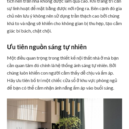
tích nên trần nhà không được làm quá cao. Khi trang trí cần
sự linh hoạt để mặt bằng được nới rộng ra. Bên cạnh đó gia
chủ nên lưu ý không nên sử dụng trần thạch cao bởi chúng
khá to và nặng sẽ khiến cho không gian bị thu hẹp, tạo cảm
giác bí bách, chật chội.
Ưu tiên nguồn sáng tự nhiên
Một điều quan trọng trong thiết kế nội thất nhà ở mà bạn
cần quan tâm đó chính là hệ thống ánh sáng tự nhiên. Bởi
chúng luôn khiến con người cảm thấy dễ chịu và ấm áp.
Hãy ưu tiên bố trí một chiếc cửa sổ ở khu vực phòng ngủ
để bạn có thể cảm nhận ánh nắng ấm áp vào buổi sáng.