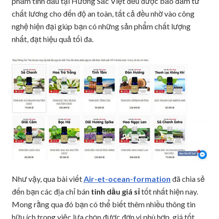
phẩm tinh dầu tại Hương Sắc Việt đều được bảo đảm từ
chất lương cho đến độ an toàn, tất cả đều nhờ vào công
nghệ hiện đại giúp bạn có những sản phẩm chất lượng
nhất, đạt hiệu quả tối đa.
Như vậy, qua bài viết
Air-et-ocean-formation
đã chia sẻ
đến bạn các địa chỉ bán
tinh dầu giá sỉ
tốt nhất hiện nay.
Mong rằng qua đó bạn có thể biết thêm nhiều thông tin
hữu ích trong việc lựa chọn được đơn vị phù hợp, giá tốt.