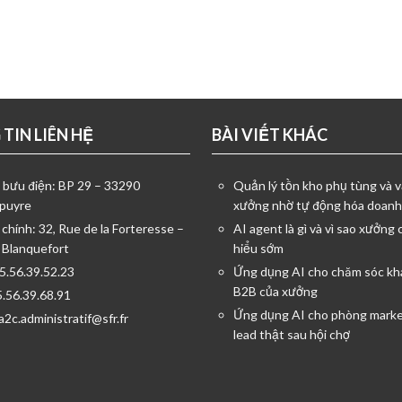
TIN LIÊN HỆ
BÀI VIẾT KHÁC
ỉ bưu điện: BP 29 – 33290
Quản lý tồn kho phụ tùng và v
puyre
xưởng nhờ tự động hóa doanh
 chính: 32, Rue de la Forteresse –
AI agent là gì và vì sao xưởng 
 Blanquefort
hiểu sớm
05.56.39.52.23
Ứng dụng AI cho chăm sóc kh
B2B của xưởng
5.56.39.68.91
Ứng dụng AI cho phòng marke
a2c.administratif@sfr.fr
lead thật sau hội chợ