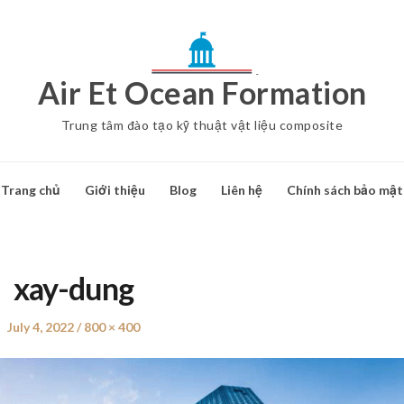
Air Et Ocean Formation
Trung tâm đào tạo kỹ thuật vật liệu composite
Trang chủ
Giới thiệu
Blog
Liên hệ
Chính sách bảo mật
xay-dung
Posted
July 4, 2022
Full
800 × 400
on
size