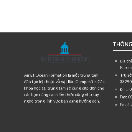
THÔNG 
Địa ch
Parem
Air Et Ocean Formation là một trung tâm
Trụ sở
đào tạo kỹ thuật về vật liệu Composite. Các
33290
khóa học tại trung tâm sẽ cung cấp đến cho
ĐT .: 
các bạn nâng cao kiến thức cũng như tay
Fax: 0
nghề trong lĩnh vực bạn đang hướng đến.
Email: