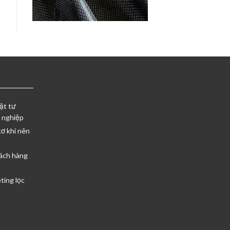
ật tư
 nghiệp
cơ khí nên
ách hàng
ting lọc