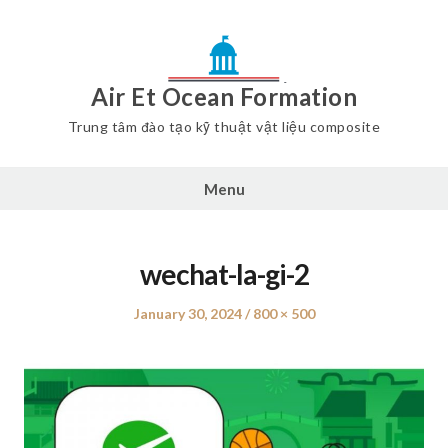
Air Et Ocean Formation
Trung tâm đào tạo kỹ thuật vật liệu composite
Menu
wechat-la-gi-2
Posted
January 30, 2024
Full
800 × 500
on
size