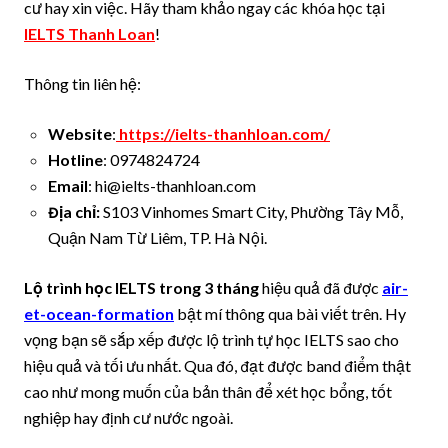
cư hay xin việc. Hãy tham khảo ngay các khóa học tại
IELTS Thanh Loan
!
Thông tin liên hệ:
Website
:
https://ielts-thanhloan.com/
Hotline
: 0974824724
Email
:
hi@ielts-thanhloan.com
Địa chỉ:
S103 Vinhomes Smart City, Phường Tây Mỗ,
Quận Nam Từ Liêm, TP. Hà Nội.
Lộ trình học IELTS trong 3 tháng
hiệu quả đã được
air-
et-ocean-formation
bật mí thông qua bài viết trên. Hy
vọng bạn sẽ sắp xếp được lộ trình tự học IELTS sao cho
hiệu quả và tối ưu nhất. Qua đó, đạt được band điểm thật
cao như mong muốn của bản thân để xét học bổng, tốt
nghiệp hay định cư nước ngoài.