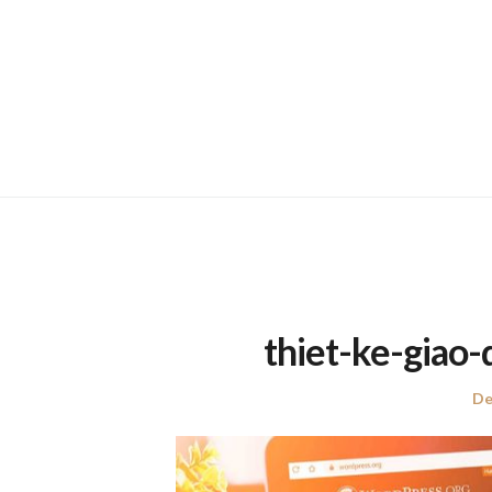
thiet-ke-giao
Po
De
on