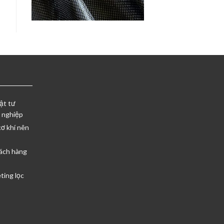
ật tư
 nghiệp
cơ khí nên
ách hàng
ting lọc