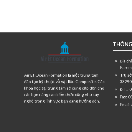
THÔNG 
Địa ch
Parem
Air Et Ocean Formation là một trung tâm
Trụ sở
đào tạo kỹ thuật về vật liệu Composite. Các
33290
khóa học tại trung tâm sẽ cung cấp đến cho
ĐT .: 
các bạn nâng cao kiến thức cũng như tay
Fax: 0
nghề trong lĩnh vực bạn đang hướng đến.
Email: