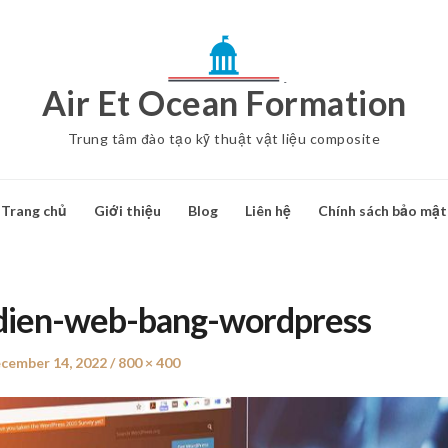
Air Et Ocean Formation
Trung tâm đào tạo kỹ thuật vật liệu composite
Trang chủ
Giới thiệu
Blog
Liên hệ
Chính sách bảo mật
-dien-web-bang-wordpress
sted
cember 14, 2022
Full
800 × 400
size