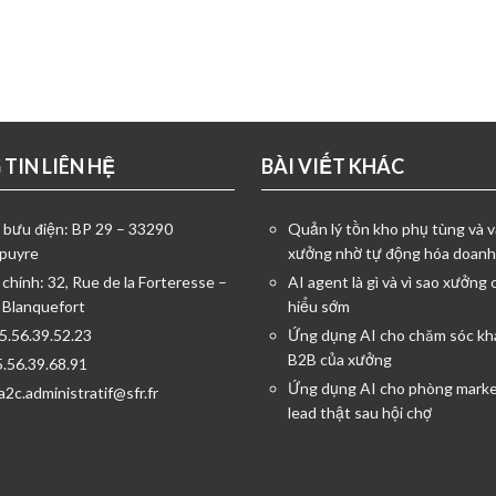
TIN LIÊN HỆ
BÀI VIẾT KHÁC
ỉ bưu điện: BP 29 – 33290
Quản lý tồn kho phụ tùng và v
puyre
xưởng nhờ tự động hóa doanh
 chính: 32, Rue de la Forteresse –
AI agent là gì và vì sao xưởng 
 Blanquefort
hiểu sớm
05.56.39.52.23
Ứng dụng AI cho chăm sóc kh
B2B của xưởng
5.56.39.68.91
Ứng dụng AI cho phòng marke
a2c.administratif@sfr.fr
lead thật sau hội chợ